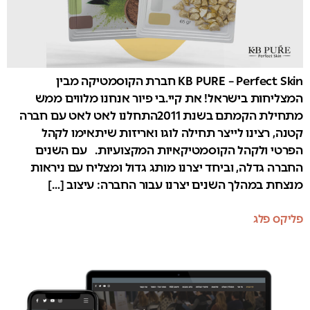
KB PURE – Perfect Skin חברת הקוסמטיקה מבין
המצליחות בישראל! את קיי.בי פיור אנחנו מלווים ממש
מתחילת הקמתם בשנת 2011התחלנו לאט לאט עם חברה
קטנה, רצינו לייצר תחילה לוגו ואריזות שיתאימו לקהל
הפרטי ולקהל הקוסמטיקאיות המקצועיות. עם השנים
החברה גדלה, וביחד יצרנו מותג גדול ומצליח עם ניראות
מנצחת במהלך השנים יצרנו עבור החברה: עיצוב […]
פליקס פלג