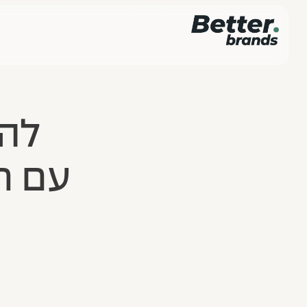
להפ
עם ח