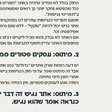
החוק בכלל לא מחייב שיהיה באתר "תפריט נג
ככל שהנושא נחקר יותר כך רואים שמשתמשים
ב"תפריטי נגישות".
אמנם תפריטי הנגישות עוזרים לנו בפונקצי
אתר נגיש יכול להיות "שקוף" – ללא שום סימ
אפילפסיה וכו'.
אם האתר לא נבדק והוא מכיל ליקויים רבים 
מחפפים האתר עדיין חשוף לתביעות גם אם ה
2. מיתוס: עסקים פטורים ממס, או אתרים פרטיים לא צריכים נגישות
יש דעה רווחת שרק אתרים ״גדולים״ כמו אתרי
אבל זה מיתוס שגוי. על פי חוק הנגישות ביש
אתרי תוכן ודפי נחיתה.
כשזה נוגע לעסקים פטורים, אין הנחיה גורפ
3. מיתוס: אתר נגיש זה דבר
כנראה אומר שהוא נגיש.