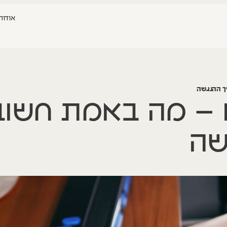
אודות
ך ההנגשה
ם – מה באמת חשו
שה