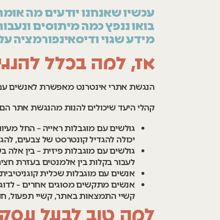
עכשיו שאנחנו יודעים מה אומר
בואו ננפץ כמה מיתוסים ונעבו
מידע שגוי ודיסאינפורמציה על
אז, למה בכלל להנג
הנגשת אתרי אינטרנט מאפשרת לאנשים עם מ
קהלי היעד שיכולים להנות מהנגשת אתר הם לדוגמא (גודלם מ
גולשים עם מוגבלות ראייה – החל מעיוור
יכולה להגדיל קונטרסט של צבעים, להג
גולשים עם מוגבלות פיזית – בין אלה 
לעבור בקלות בין אלמנטים בעזרת חצים או tab יעזור
אנשים עם מוגבלות שכלית קוגניטיבית –
אנשים מתקשים מסוגים אחרים – לדוגמ
קשיי התמצאות באתר, קשיי תפעול, חוש
למה טוב לבעל עסק 