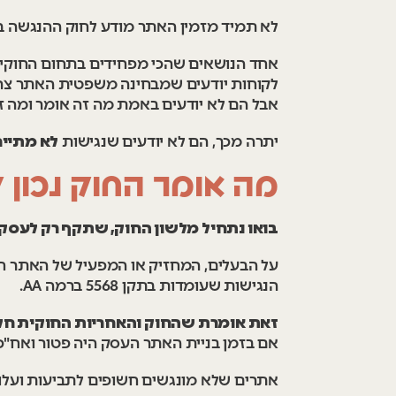
לא תמיד מזמין האתר מודע לחוק ההנגשה במד
אחד הנושאים שהכי מפחידים בתחום החוקיו
לקוחות יודעים שמבחינה משפטית האתר צריך
אבל הם לא יודעים באמת מה זה אומר ומה זה
יתרה מכך, הם לא יודעים שנגישות
לא מתיי
מה אומר החוק נכון 
בואו נתחיל מלשון החוק, שתקף רק לעסקים שמכניסים מעל
על הבעלים, המחזיק או המפעיל של האתר חל
הנגישות שעומדות בתקן 5568 ברמה AA.
זאת אומרת שהחוק והאחריות החוקית חלי
אם בזמן בניית האתר העסק היה פטור ואח"כ גדל ועכ
אתרים שלא מונגשים חשופים לתביעות ועלו