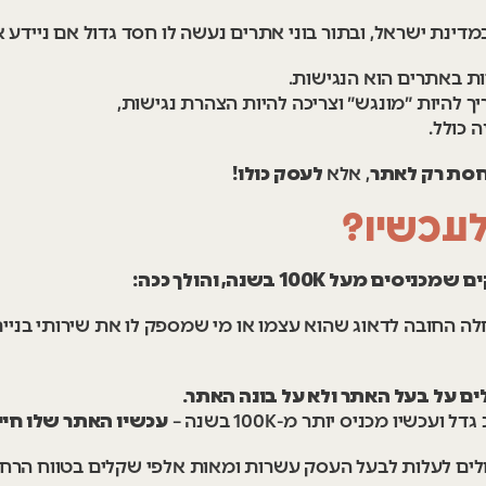
ינת ישראל, ובתור בוני אתרים נעשה לו חסד גדול אם ניידע א
ת באתרים הוא הנגישות.
 להיות ״מונגש״ וצריכה להיות הצהרת נגישות,
 כולל.
, אלא
חסת רק לאתר
לעסק כולו!
לעכשיו?
 100K בשנה, והולך ככה:
ה החובה לדאוג שהוא עצמו או מי שמספק לו את שירותי בניי
ם על בעל האתר ולא על בונה האתר.
שיו מכניס יותר מ-100K בשנה –
עכשיו האתר שלו חיי
לים לעלות לבעל העסק עשרות ומאות אלפי שקלים בטווח הרחו