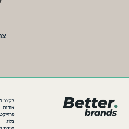
ל
צר
לקצר ל
אודות
פרוייקט
בלוג
יצירת ק