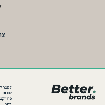
ל
צר
לקצר ל
אודות
פרוייקט
בלוג