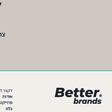
ל
צר
לקצר ל
אודות
פרוייקט
בלוג