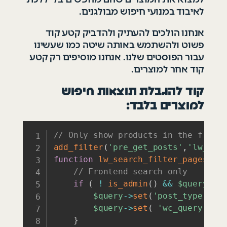
לאיבוד במנועי חיפוש מבולגנים.
אנחנו הולכים להעתיק ולהדביק קטע קוד
פשוט ולהשתמש באותה שיטה כמו שעשינו
עבור הפוסטים שלנו. אנחנו מוסיפים רק קטע
קוד אחר למוצרים.
קוד להגבלת תוצאות חיפוש
למוצרים בלבד:
// Only show products in the front
add_filter
(
'pre_get_posts'
,
'lw_sea
function
lw_search_filter_pages
(
$q
// Frontend search only
if
(
!
is_admin
(
)
&&
$query
->
i
$query
->
set
(
'post_type'
,
'
$query
->
set
(
'wc_query'
,
'
}