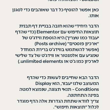
כאן אפשר להוסיף כל דבר שאוהבים כדי לסגנן
אותו.
הדבר היחידי שהוא חובה בבניית דף תבנית
תוצאות החיפוש עם
Elementor (כדי שהדף
יעבוד כמו שצריך)
היא הוספת ווידג
'
ט של
״ארכיון פוסטים״ (Posts archive)
(אפשר
להשתמש בווידג
'
ט ברירת המחדל
שמגיע עם אלמנטור או ווידג
'
ט של צד שלישי
לארכיון כמו ג'ט או unlimited elements
.)
הדבר הבא שחייבים לעשות כדי שהדף
המעוצב שלנו יעבור, הוא Display
Conditions – תנאי תצוגה, שנמצא למטה
בפינה התחתונה
.
צריך לוודא שתחת הגדרות אלה הדף מוגדר
לכלול ״תוצאות חיפוש״
.