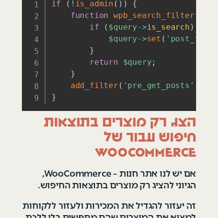
if
(
!
is_admin
(
)
)
{
function
wpb_search_filter
(
$qu
if
(
$query
->
is_search
)
{
$query
->
set
(
'post_type
}
return
$query
;
}
add_filter
(
'pre_get_posts'
,
'wp
}
הצג רק מוצרים בתוצאות
חיפוש עבור של
WooCommerce
אם יש לנו אתר חנות – WooCommerce,
הגיוני להציג רק מוצרים בתוצאות החיפוש.
זה יעזור להגדיל את המכירות ולעזור ללקוחות
למצוא את המוצרים שהם מחפשים בלי ללכת